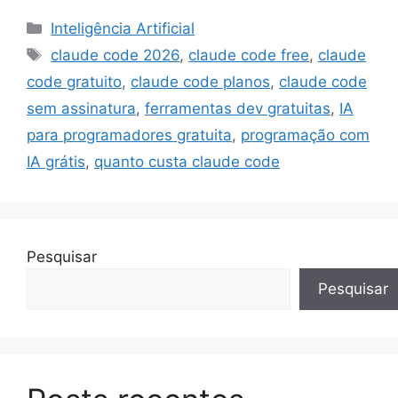
Categorias
Inteligência Artificial
Tags
claude code 2026
,
claude code free
,
claude
code gratuito
,
claude code planos
,
claude code
sem assinatura
,
ferramentas dev gratuitas
,
IA
para programadores gratuita
,
programação com
IA grátis
,
quanto custa claude code
Pesquisar
Pesquisar