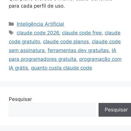
para cada perfil de uso.
Categorias
Inteligência Artificial
Tags
claude code 2026
,
claude code free
,
claude
code gratuito
,
claude code planos
,
claude code
sem assinatura
,
ferramentas dev gratuitas
,
IA
para programadores gratuita
,
programação com
IA grátis
,
quanto custa claude code
Pesquisar
Pesquisar