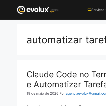
Serviços
Pular
para
o
automatizar tare
conteúdo
Claude Code no Ter
e Automatizar Taref
19 de maio de 2026
Por
agenciaevolux@gmail.c