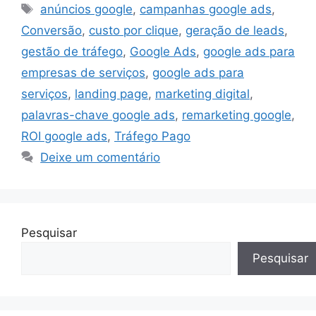
Tags
anúncios google
,
campanhas google ads
,
Conversão
,
custo por clique
,
geração de leads
,
gestão de tráfego
,
Google Ads
,
google ads para
empresas de serviços
,
google ads para
serviços
,
landing page
,
marketing digital
,
palavras-chave google ads
,
remarketing google
,
ROI google ads
,
Tráfego Pago
Deixe um comentário
Pesquisar
Pesquisar