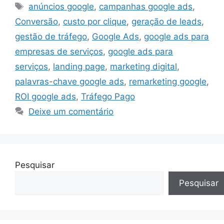
Tags
anúncios google
,
campanhas google ads
,
Conversão
,
custo por clique
,
geração de leads
,
gestão de tráfego
,
Google Ads
,
google ads para
empresas de serviços
,
google ads para
serviços
,
landing page
,
marketing digital
,
palavras-chave google ads
,
remarketing google
,
ROI google ads
,
Tráfego Pago
Deixe um comentário
Pesquisar
Pesquisar