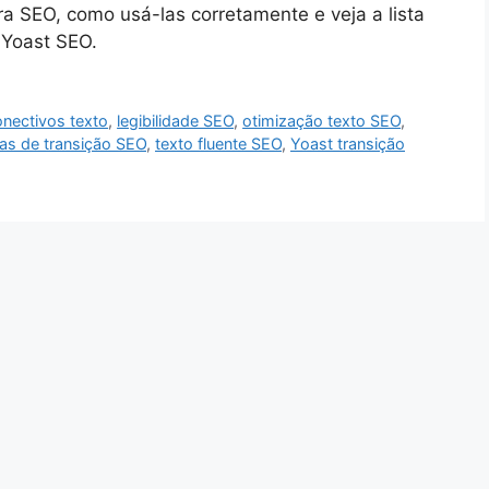
ra SEO, como usá-las corretamente e veja a lista
 Yoast SEO.
onectivos texto
,
legibilidade SEO
,
otimização texto SEO
,
ras de transição SEO
,
texto fluente SEO
,
Yoast transição