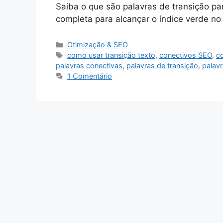
Saiba o que são palavras de transição pa
completa para alcançar o índice verde no
Categorias
Otimização & SEO
Tags
como usar transição texto
,
conectivos SEO
,
c
palavras conectivas
,
palavras de transição
,
palav
1 Comentário