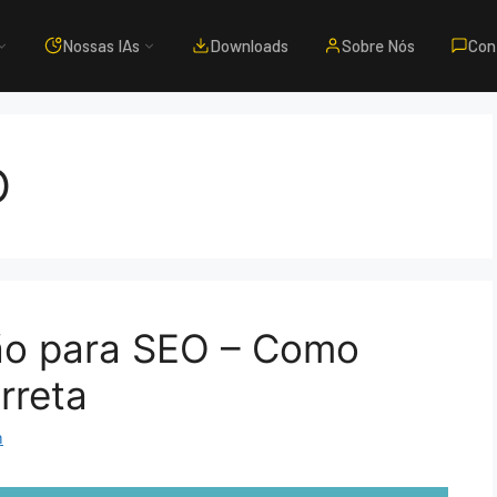
Nossas IAs
Downloads
Sobre Nós
Con
O
ção para SEO – Como
rreta
m