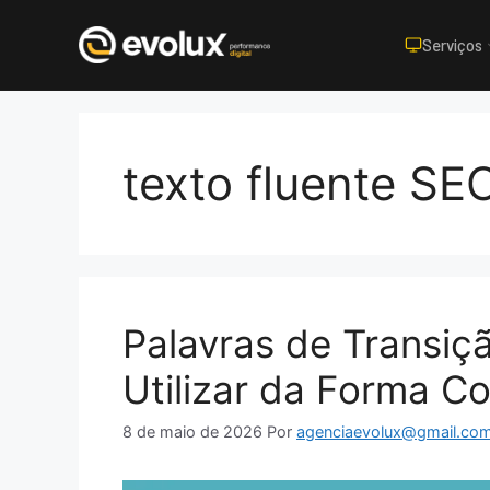
Serviços
Pular
para
o
texto fluente SE
conteúdo
Palavras de Transi
Utilizar da Forma Co
8 de maio de 2026
Por
agenciaevolux@gmail.co