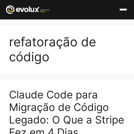
Pular
para
refatoração de
o
conteúdo
código
Claude Code para
Migração de Código
Legado: O Que a Stripe
Fez em 4 Dias