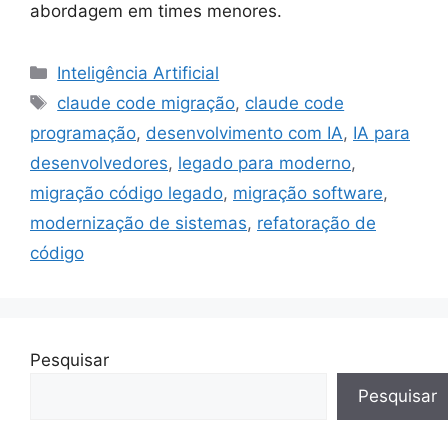
abordagem em times menores.
Categorias
Inteligência Artificial
Tags
claude code migração
,
claude code
programação
,
desenvolvimento com IA
,
IA para
desenvolvedores
,
legado para moderno
,
migração código legado
,
migração software
,
modernização de sistemas
,
refatoração de
código
Pesquisar
Pesquisar