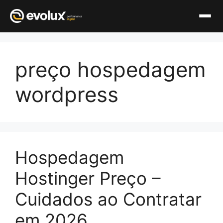
Pular
para
preço hospedagem
o
conteúdo
wordpress
Hospedagem
Hostinger Preço –
Cuidados ao Contratar
em 2026