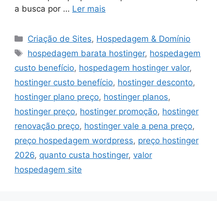
a busca por …
Ler mais
Categorias
Criação de Sites
,
Hospedagem & Domínio
Tags
hospedagem barata hostinger
,
hospedagem
custo benefício
,
hospedagem hostinger valor
,
hostinger custo benefício
,
hostinger desconto
,
hostinger plano preço
,
hostinger planos
,
hostinger preço
,
hostinger promoção
,
hostinger
renovação preço
,
hostinger vale a pena preço
,
preço hospedagem wordpress
,
preço hostinger
2026
,
quanto custa hostinger
,
valor
hospedagem site