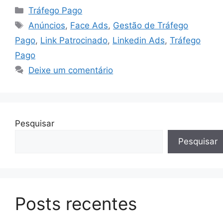
Categorias
Tráfego Pago
Tags
Anúncios
,
Face Ads
,
Gestão de Tráfego
Pago
,
Link Patrocinado
,
Linkedin Ads
,
Tráfego
Pago
Deixe um comentário
Pesquisar
Pesquisar
Posts recentes