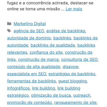
fugaz e a concorrência acirrada, destacar-se
online se torna uma missão …
Ler mais
Categorias
Marketing Digital
Tags
agência de SEO
,
análise de backlinks
,
autoridade de domínio
,
backlinks
,
backlinks de
autoridade
,
backlinks de qualidade
,
backlinks
relevantes
,
confiança do site
,
construção de
links
,
construção de marca
,
consultoria de SEO
,
conteúdo de alta qualidade
,
disavow
,
especialista em SEO
,
estratégias de backlinks
,
ferramentas de backlinks
,
guest blogging
,
infográficos
,
link building
,
link building
estratégico
,
otimização de busca
,
outreach
,
promoção de conteúdo
,
ranqueamento de site
,