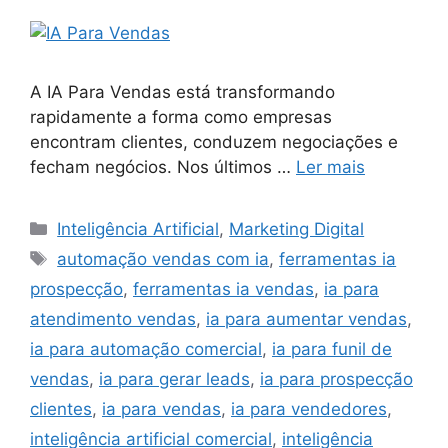
A IA Para Vendas está transformando
rapidamente a forma como empresas
encontram clientes, conduzem negociações e
fecham negócios. Nos últimos …
Ler mais
Categorias
Inteligência Artificial
,
Marketing Digital
Tags
automação vendas com ia
,
ferramentas ia
prospecção
,
ferramentas ia vendas
,
ia para
atendimento vendas
,
ia para aumentar vendas
,
ia para automação comercial
,
ia para funil de
vendas
,
ia para gerar leads
,
ia para prospecção
clientes
,
ia para vendas
,
ia para vendedores
,
inteligência artificial comercial
,
inteligência