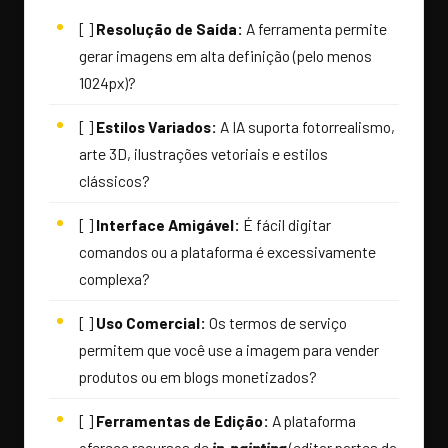
[ ]
Resolução de Saída:
A ferramenta permite
gerar imagens em alta definição (pelo menos
1024px)?
[ ]
Estilos Variados:
A IA suporta fotorrealismo,
arte 3D, ilustrações vetoriais e estilos
clássicos?
[ ]
Interface Amigável:
É fácil digitar
comandos ou a plataforma é excessivamente
complexa?
[ ]
Uso Comercial:
Os termos de serviço
permitem que você use a imagem para vender
produtos ou em blogs monetizados?
[ ]
Ferramentas de Edição:
A plataforma
oferece recursos de
in-painting
(editar partes da