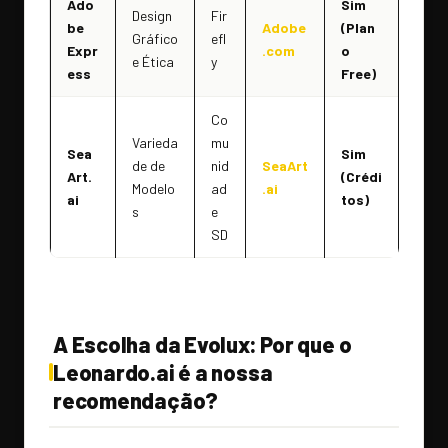
Ado
Sim
Design
Fir
be
Adobe
(Plan
Gráfico
efl
Expr
.com
o
e Ética
y
ess
Free)
Co
Varieda
mu
Sea
Sim
de de
nid
SeaArt
Art.
(Crédi
Modelo
ad
.ai
ai
tos)
s
e
SD
A Escolha da Evolux: Por que o
Leonardo.ai é a nossa
recomendação?