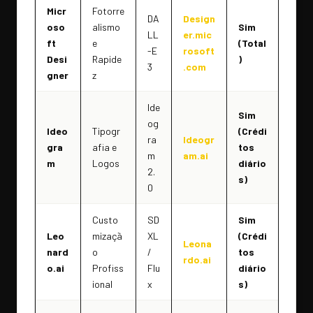
Micr
Fotorre
DA
Design
oso
alismo
Sim
LL
er.mic
ft
e
(Total
-E
rosoft
Desi
Rapide
)
3
.com
gner
z
Ide
Sim
og
Ideo
Tipogr
(Crédi
ra
Ideogr
gra
afia e
tos
m
am.ai
m
Logos
diário
2.
s)
0
Custo
SD
Sim
Leo
mizaçã
XL
(Crédi
Leona
nard
o
/
tos
rdo.ai
o.ai
Profiss
Flu
diário
ional
x
s)