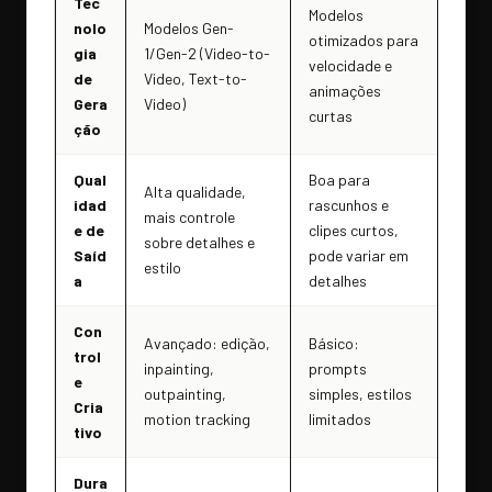
Tec
Modelos
nolo
Modelos Gen-
otimizados para
gia
1/Gen-2 (Video-to-
velocidade e
de
Video, Text-to-
animações
Gera
Video)
curtas
ção
Qual
Boa para
Alta qualidade,
idad
rascunhos e
mais controle
e de
clipes curtos,
sobre detalhes e
Saíd
pode variar em
estilo
a
detalhes
Con
Avançado: edição,
Básico:
trol
inpainting,
prompts
e
outpainting,
simples, estilos
Cria
motion tracking
limitados
tivo
Dura