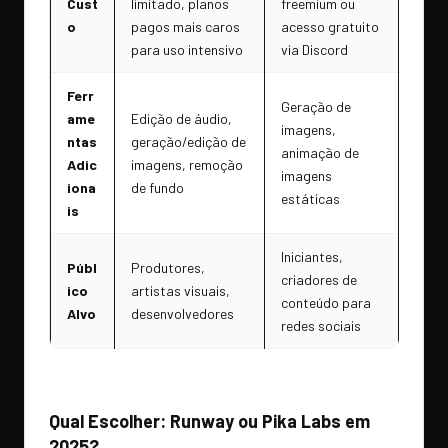
Cust
limitado, planos
freemium ou
o
pagos mais caros
acesso gratuito
para uso intensivo
via Discord
Ferr
Geração de
ame
Edição de áudio,
imagens,
ntas
geração/edição de
animação de
Adic
imagens, remoção
imagens
iona
de fundo
estáticas
is
Iniciantes,
Públ
Produtores,
criadores de
ico
artistas visuais,
conteúdo para
Alvo
desenvolvedores
redes sociais
Qual Escolher: Runway ou Pika Labs em
2025?