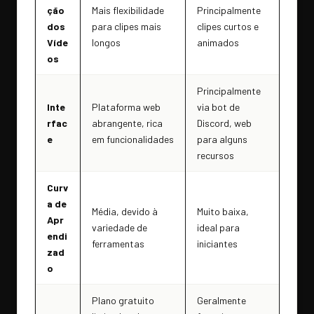
ção
Mais flexibilidade
Principalmente
dos
para clipes mais
clipes curtos e
Víde
longos
animados
os
Principalmente
Inte
Plataforma web
via bot de
rfac
abrangente, rica
Discord, web
e
em funcionalidades
para alguns
recursos
Curv
a de
Média, devido à
Muito baixa,
Apr
variedade de
ideal para
endi
ferramentas
iniciantes
zad
o
Plano gratuito
Geralmente