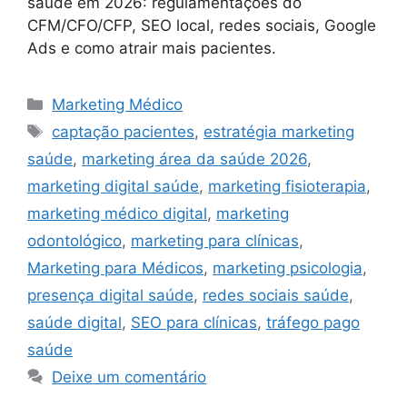
saúde em 2026: regulamentações do
CFM/CFO/CFP, SEO local, redes sociais, Google
Ads e como atrair mais pacientes.
Categorias
Marketing Médico
Tags
captação pacientes
,
estratégia marketing
saúde
,
marketing área da saúde 2026
,
marketing digital saúde
,
marketing fisioterapia
,
marketing médico digital
,
marketing
odontológico
,
marketing para clínicas
,
Marketing para Médicos
,
marketing psicologia
,
presença digital saúde
,
redes sociais saúde
,
saúde digital
,
SEO para clínicas
,
tráfego pago
saúde
Deixe um comentário