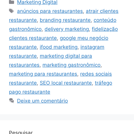
Categorias
Marketing Digital
Tags
anúncios para restaurantes
,
atrair clientes
restaurante
,
branding restaurante
,
conteúdo
gastronômico
,
delivery marketing
,
fidelização
clientes restaurante
,
google meu negócio
restaurante
,
ifood marketing
,
instagram
restaurante
,
marketing digital para
restaurantes
,
marketing gastronômico
,
marketing para restaurantes
,
redes sociais
restaurante
,
SEO local restaurante
,
tráfego
pago restaurante
Deixe um comentário
Pesquisar