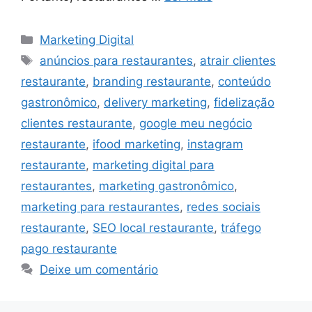
Categorias
Marketing Digital
Tags
anúncios para restaurantes
,
atrair clientes
restaurante
,
branding restaurante
,
conteúdo
gastronômico
,
delivery marketing
,
fidelização
clientes restaurante
,
google meu negócio
restaurante
,
ifood marketing
,
instagram
restaurante
,
marketing digital para
restaurantes
,
marketing gastronômico
,
marketing para restaurantes
,
redes sociais
restaurante
,
SEO local restaurante
,
tráfego
pago restaurante
Deixe um comentário