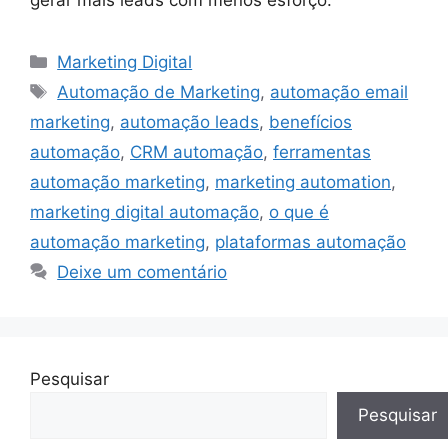
Categorias
Marketing Digital
Tags
Automação de Marketing
,
automação email
marketing
,
automação leads
,
benefícios
automação
,
CRM automação
,
ferramentas
automação marketing
,
marketing automation
,
marketing digital automação
,
o que é
automação marketing
,
plataformas automação
Deixe um comentário
Pesquisar
Pesquisar