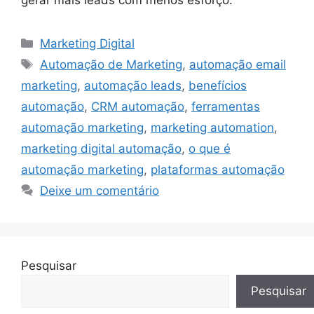
Categorias
Marketing Digital
Tags
Automação de Marketing
,
automação email
marketing
,
automação leads
,
benefícios
automação
,
CRM automação
,
ferramentas
automação marketing
,
marketing automation
,
marketing digital automação
,
o que é
automação marketing
,
plataformas automação
Deixe um comentário
Pesquisar
Pesquisar