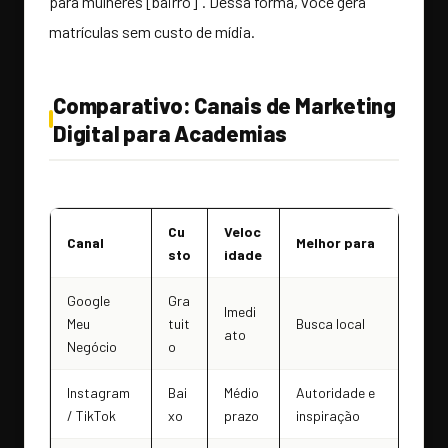
para mulheres [bairro]”. Dessa forma, você gera
matrículas sem custo de mídia.
Comparativo: Canais de Marketing
Digital para Academias
Cu
Veloc
Canal
Melhor para
sto
idade
Google
Gra
Imedi
Meu
tuit
Busca local
ato
Negócio
o
Instagram
Bai
Médio
Autoridade e
/ TikTok
xo
prazo
inspiração