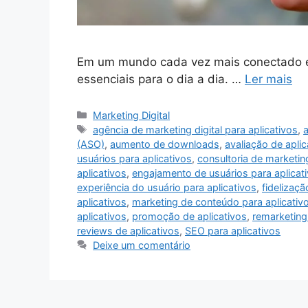
Em um mundo cada vez mais conectado e 
essenciais para o dia a dia. …
Ler mais
Categorias
Marketing Digital
Tags
agência de marketing digital para aplicativos
,
a
(ASO)
,
aumento de downloads
,
avaliação de aplic
usuários para aplicativos
,
consultoria de marketing
aplicativos
,
engajamento de usuários para aplicat
experiência do usuário para aplicativos
,
fidelizaçã
aplicativos
,
marketing de conteúdo para aplicativ
aplicativos
,
promoção de aplicativos
,
remarketing
reviews de aplicativos
,
SEO para aplicativos
Deixe um comentário