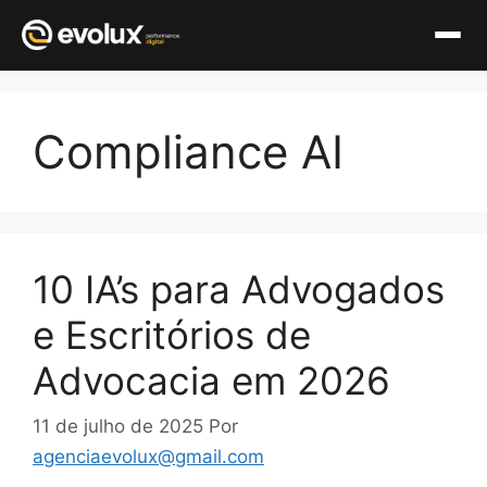
Pular
para
Compliance AI
o
conteúdo
10 IA’s para Advogados
e Escritórios de
Advocacia em 2026
11 de julho de 2025
Por
agenciaevolux@gmail.com