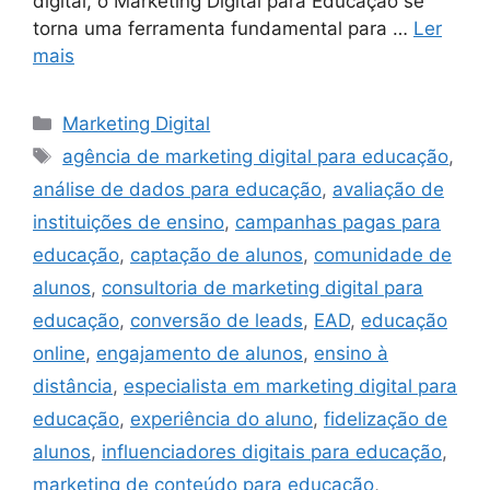
digital, o Marketing Digital para Educação se
torna uma ferramenta fundamental para …
Ler
mais
Categorias
Marketing Digital
Tags
agência de marketing digital para educação
,
análise de dados para educação
,
avaliação de
instituições de ensino
,
campanhas pagas para
educação
,
captação de alunos
,
comunidade de
alunos
,
consultoria de marketing digital para
educação
,
conversão de leads
,
EAD
,
educação
online
,
engajamento de alunos
,
ensino à
distância
,
especialista em marketing digital para
educação
,
experiência do aluno
,
fidelização de
alunos
,
influenciadores digitais para educação
,
marketing de conteúdo para educação
,