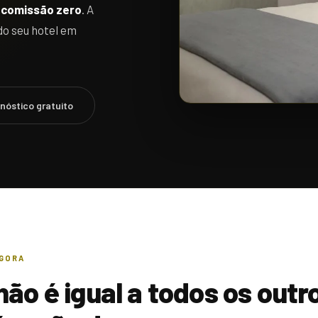
 comissão zero
. A
do seu hotel em
nóstico gratuito
AGORA
não é igual a todos os outr