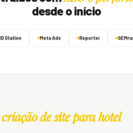
desde o início
RD Station
Meta Ads
Reportei
SEMru
criação de site para hotel
e