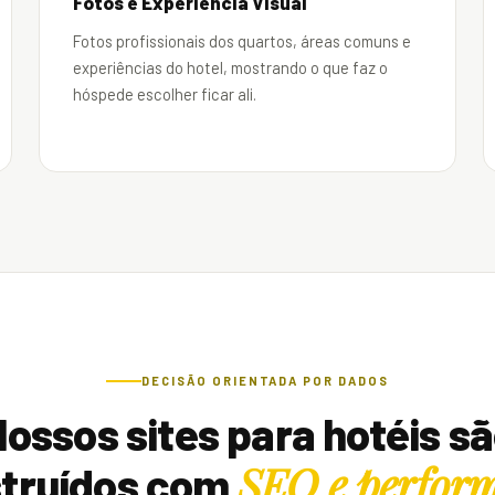
Fotos e Experiência Visual
Fotos profissionais dos quartos, áreas comuns e
experiências do hotel, mostrando o que faz o
hóspede escolher ficar ali.
DECISÃO ORIENTADA POR DADOS
ossos sites para hotéis s
SEO e perfor
truídos com