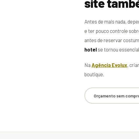
site tamb
Antes de mais nada, depe
e ter pouco controle sob
antes de reservar costuma 
hotel
se tornou essencial
Na
Agência Evolux
, cri
boutique.
Orçamento sem compr