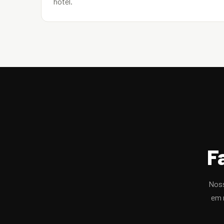
hotel.
F
Noss
em 