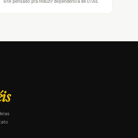
site pensado pra reduzir dependência de OTAs.
éis
deias
tato