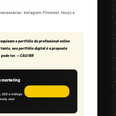
o necessárias: Instagram, Pinterest, Houzz e
squisam o portfólio do profissional online
anto, seu portfólio digital é a proposta
 pode ter. — CAU/BR
m marketing
Solicitar orçamento →
e, SEO e tráfego
áveis, sem