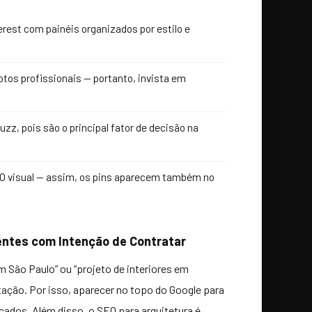
terest com painéis organizados por estilo e
tos profissionais — portanto, invista em
zz, pois são o principal fator de decisão na
EO visual — assim, os pins aparecem também no
ientes com Intenção de Contratar
 São Paulo” ou “projeto de interiores em
tação. Por isso, aparecer no topo do Google para
cados. Além disso, o SEO para arquitetura é