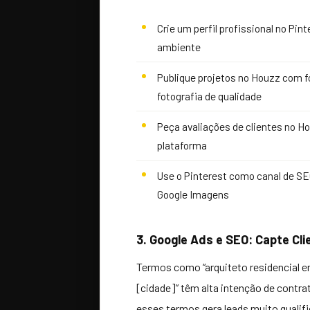
Crie um perfil profissional no Pin
ambiente
Publique projetos no Houzz com fo
fotografia de qualidade
Peça avaliações de clientes no Hou
plataforma
Use o Pinterest como canal de S
Google Imagens
3. Google Ads e SEO: Capte Cl
Termos como “arquiteto residencial em
[cidade]” têm alta intenção de contra
esses termos gera leads muito qualifi