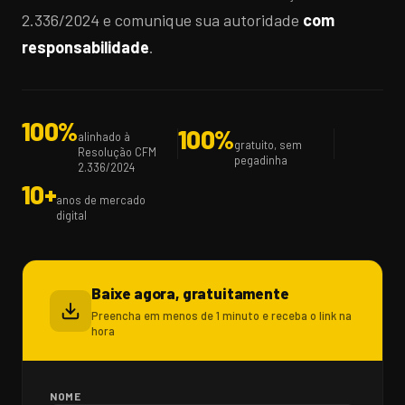
2.336/2024 e comunique sua autoridade
com
responsabilidade
.
100%
100%
alinhado à
gratuito, sem
Resolução CFM
pegadinha
2.336/2024
10+
anos de mercado
digital
Baixe agora, gratuitamente
Preencha em menos de 1 minuto e receba o link na
hora
NOME