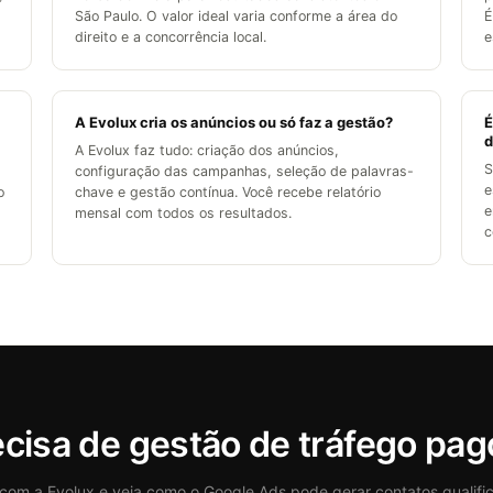
São Paulo. O valor ideal varia conforme a área do
É
direito e a concorrência local.
e
A Evolux cria os anúncios ou só faz a gestão?
É
d
A Evolux faz tudo: criação dos anúncios,
S
configuração das campanhas, seleção de palavras-
e
o
chave e gestão contínua. Você recebe relatório
e
mensal com todos os resultados.
c
recisa de gestão de tráfego pa
 com a Evolux e veja como o Google Ads pode gerar contatos qualifi