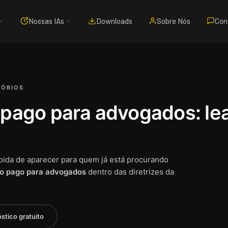
Nossas IAs
Downloads
Sobre Nós
Con
TÓRIOS
 pago para advogados: lea
pida de aparecer para quem já está procurando
go pago para advogados
dentro das diretrizes da
stico gratuito