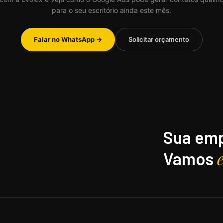
para o seu escritório ainda este mês.
Falar no WhatsApp →
Solicitar orçamento
Sua emp
Vamos